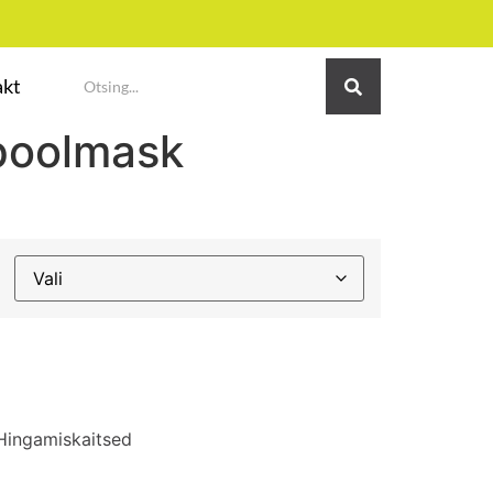
akt
poolmask
Hingamiskaitsed