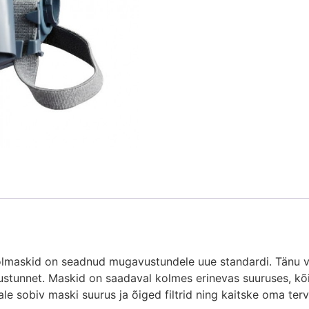
lmaskid on seadnud mugavustundele uue standardi. Tänu v
stunnet. Maskid on saadaval kolmes erinevas suuruses, kõ
ndale sobiv maski suurus ja õiged filtrid ning kaitske oma 