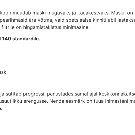
ilikoon muudab maski mugavaks ja kauakestvaks. Maskil o
 pearihmasid ära võtma, vaid spetsiaalse kinniti abil last
 filtrile on hingamistakistus minimaalne.
 140 standardile.
ask
 sütitab progressi, panustades samal ajal keskkonnakaitse
kusuutlikku arengusse. Nende eesmärk on tuua inimesteni m
.