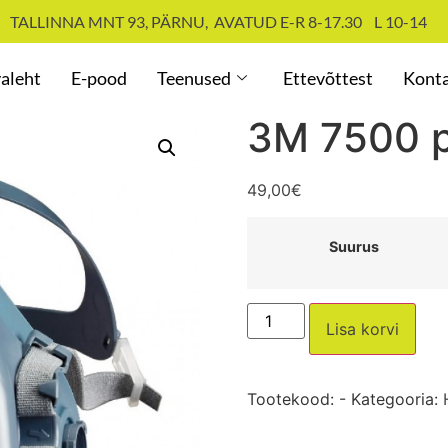
TALLINNA MNT 93, PÄRNU, AVATUD E-R 8-17.30 L 10-14
aleht
E-pood
Teenused
Ettevõttest
Kont
3M 7500 
49,00
€
Suurus
Lisa korvi
Tootekood:
-
Kategooria: