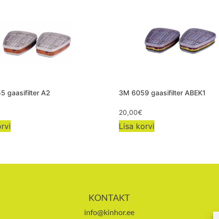
 gaasifilter A2
3M 6059 gaasifilter ABEK1
20,00
€
rvi
Lisa korvi
KONTAKT
info@kinhor.ee