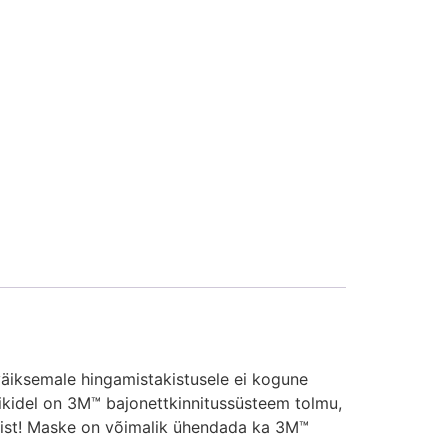
äiksemale hingamistakistusele ei kogune
ikidel on 3M™ bajonettkinnitussüsteem tolmu,
tervist! Maske on võimalik ühendada ka 3M™