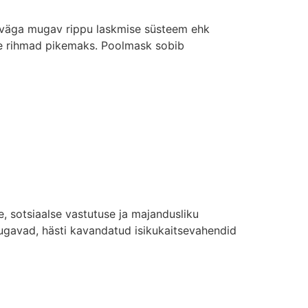
n väga mugav rippu laskmise süsteem ehk
akse rihmad pikemaks. Poolmask sobib
, sotsiaalse vastutuse ja majandusliku
ugavad, hästi kavandatud isikukaitsevahendid