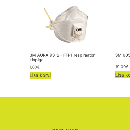
3M AURA 9312+ FFP1 respiraator
3M 6055
klapiga
19,00
€
1,80
€
Lisa ko
Lisa korvi