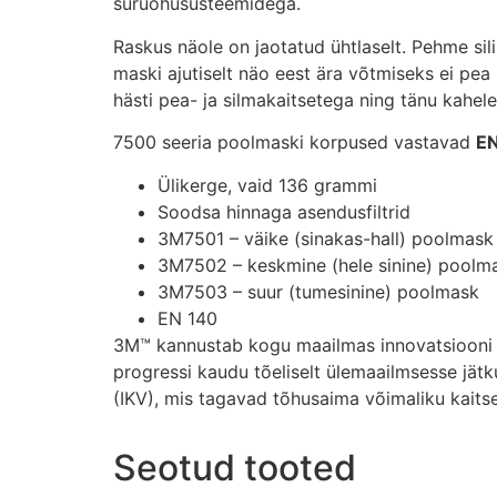
suruõhusüsteemidega.
Raskus näole on jaotatud ühtlaselt. Pehme s
maski ajutiselt näo eest ära võtmiseks ei pea
hästi pea- ja silmakaitsetega ning tänu kahele
7500 seeria poolmaski korpused vastavad
EN
Ülikerge, vaid 136 grammi
Soodsa hinnaga asendusfiltrid
3M7501 – väike (sinakas-hall) poolmask
3M7502 – keskmine (hele sinine) poolm
3M7503 – suur (tumesinine) poolmask
EN 140
3M™ kannustab kogu maailmas innovatsiooni ja
progressi kaudu tõeliselt ülemaailmsesse jät
(IKV), mis tagavad tõhusaima võimaliku kaitse
Seotud tooted