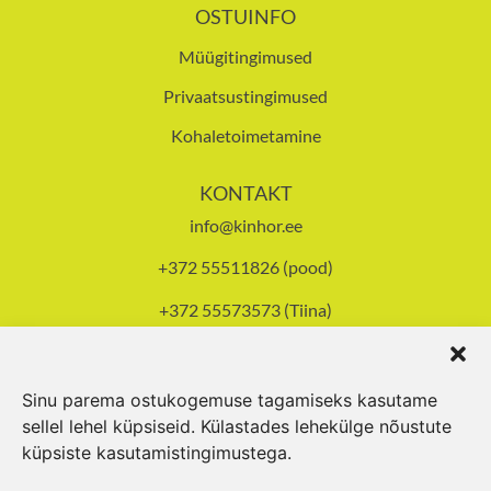
OSTUINFO
Müügitingimused
Privaatsustingimused
Kohaletoimetamine
KONTAKT
info@kinhor.ee
+372 55511826 (pood)
+372 55573573 (Tiina)
Tallinna mnt 93, Pärnu
Avatud E-R 8-17.30,
L 10-14
Sinu parema ostukogemuse tagamiseks kasutame
sellel lehel küpsiseid. Külastades lehekülge nõustute
küpsiste kasutamistingimustega.
© 2024 Kinhor OÜ