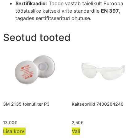
Sertifikaadid:
Toode vastab täielikult Euroopa
tööstuslike kaitsekiivrite standardile
EN 397
,
tagades sertifitseeritud ohutuse.
Seotud tooted
3M 2135 tolmufilter P3
Kaitseprillid 7400204240
13,00
€
2,50
€
Lisa korvi
Vali