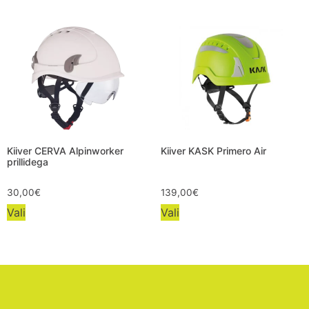
Kiiver CERVA Alpinworker
Kiiver KASK Primero Air
prillidega
30,00
€
139,00
€
Vali
Vali