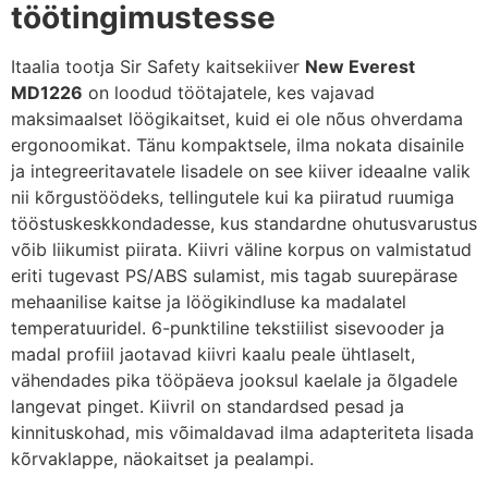
töötingimustesse
Itaalia tootja Sir Safety kaitsekiiver
New Everest
MD1226
on loodud töötajatele, kes vajavad
maksimaalset löögikaitset, kuid ei ole nõus ohverdama
ergonoomikat. Tänu kompaktsele, ilma nokata disainile
ja integreeritavatele lisadele on see kiiver ideaalne valik
nii kõrgustöödeks, tellingutele kui ka piiratud ruumiga
tööstuskeskkondadesse, kus standardne ohutusvarustus
võib liikumist piirata. Kiivri väline korpus on valmistatud
eriti tugevast PS/ABS sulamist, mis tagab suurepärase
mehaanilise kaitse ja löögikindluse ka madalatel
temperatuuridel. 6-punktiline tekstiilist sisevooder ja
madal profiil jaotavad kiivri kaalu peale ühtlaselt,
vähendades pika tööpäeva jooksul kaelale ja õlgadele
langevat pinget. Kiivril on standardsed pesad ja
kinnituskohad, mis võimaldavad ilma adapteriteta lisada
kõrvaklappe, näokaitset ja pealampi.