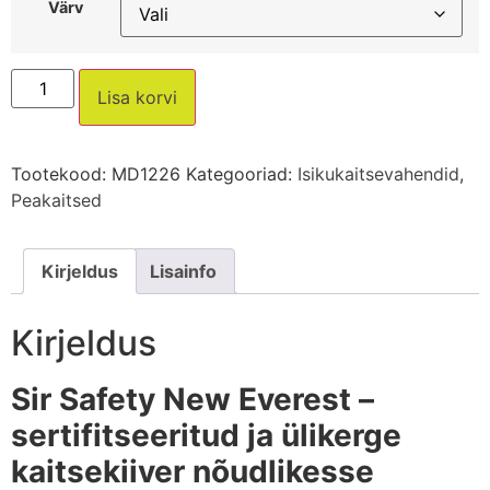
Värv
Lisa korvi
Tootekood:
MD1226
Kategooriad:
Isikukaitsevahendid
,
Peakaitsed
Kirjeldus
Lisainfo
Kirjeldus
Sir Safety New Everest –
sertifitseeritud ja ülikerge
kaitsekiiver nõudlikesse