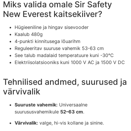
Miks valida omale Sir Safety
New Everest kaitsekiiver?
Hügieeniline ja hingav sisevooder
Kaalub 480g
4-punkti kinnitusega lõuarihm
Reguleeritav suuruse vahemik 53-63 cm
See talub madalaid temperatuure kuni -30°C
Elektriisolatsiooniks kuni 1000 V AC ja 1500 V DC
Tehnilised andmed, suurused ja
värvivalik
Suuruste vahemik:
Universaalne
suurususvahemikule
52–63 cm
.
Värvivalik:
valge, hi-vis kollane ja sinine.