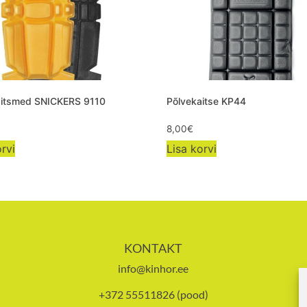
aitsmed SNICKERS 9110
Põlvekaitse KP44
8,00
€
rvi
Lisa korvi
KONTAKT
info@kinhor.ee
+372 55511826 (pood)