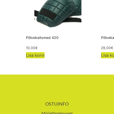
Põlvekaitsmed 420
Põlvek
10,00
€
29,00
€
Lisa korvi
Lisa ko
OSTUINFO
Müügitingimused