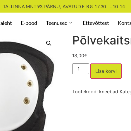
TALLINNA MNT 93, PÄRNU, AVATUD E-R 8-17.30 L 10-14
aleht
E-pood
Teenused
Ettevõttest
Kont
Põlvekai
18,00
€
Lisa korvi
Tootekood:
kneebad
Kate