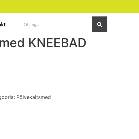
akt
tsmed KNEEBAD
gooria:
Põlvekaitsmed