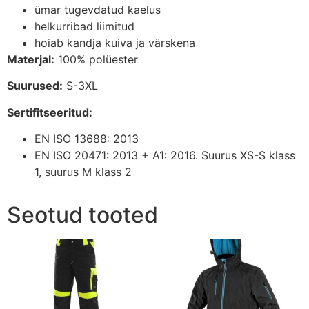
ümar tugevdatud kaelus
helkurribad liimitud
hoiab kandja kuiva ja värskena
Materjal:
100% polüester
Suurused:
S-3XL
Sertifitseeritud:
EN ISO 13688: 2013
EN ISO 20471: 2013 + A1: 2016. Suurus XS-S klass
1, suurus M klass 2
Seotud tooted