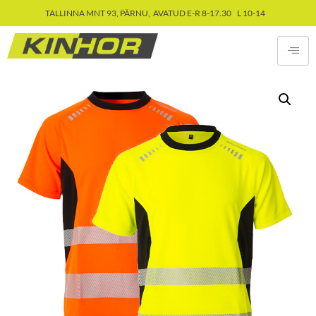
TALLINNA MNT 93, PÄRNU, AVATUD E-R 8-17.30 L 10-14