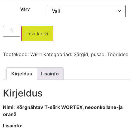
Värv
Lisa korvi
Tootekood:
W911
Kategooriad:
Särgid, pusad
,
Tööriided
Kirjeldus
Lisainfo
Kirjeldus
Nimi:
Kõrgnähtav
T-särk WORTEX, neoonkollane-ja
oranž
Lisainfo: