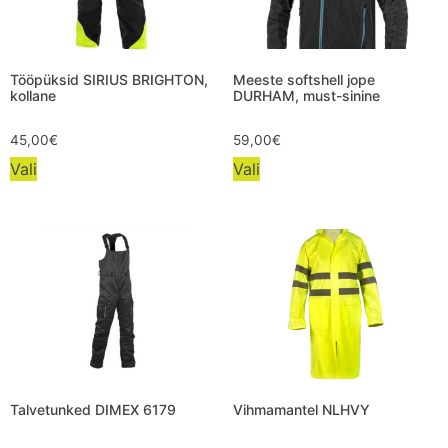
Tööpüksid SIRIUS BRIGHTON,
Meeste softshell jope
kollane
DURHAM, must-sinine
45,00
€
59,00
€
Vali
Vali
Talvetunked DIMEX 6179
Vihmamantel NLHVY