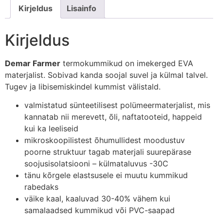
Kirjeldus
Lisainfo
Kirjeldus
Demar Farmer
termokummikud on imekerged EVA
materjalist. Sobivad kanda soojal suvel ja külmal talvel.
Tugev ja libisemiskindel kummist välistald.
valmistatud sünteetilisest polümeermaterjalist, mis
kannatab nii merevett, õli, naftatooteid, happeid
kui ka leeliseid
mikroskoopilistest õhumullidest moodustuv
poorne struktuur tagab materjali suurepärase
soojusisolatsiooni – külmataluvus -30C
tänu kõrgele elastsusele ei muutu kummikud
rabedaks
väike kaal, kaaluvad 30-40% vähem kui
samalaadsed kummikud või PVC-saapad