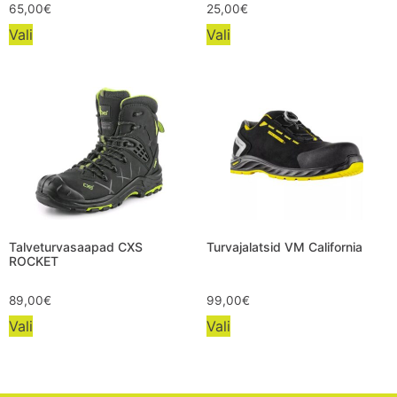
65,00
€
25,00
€
Vali
Vali
Talveturvasaapad CXS
Turvajalatsid VM California
ROCKET
89,00
€
99,00
€
Vali
Vali