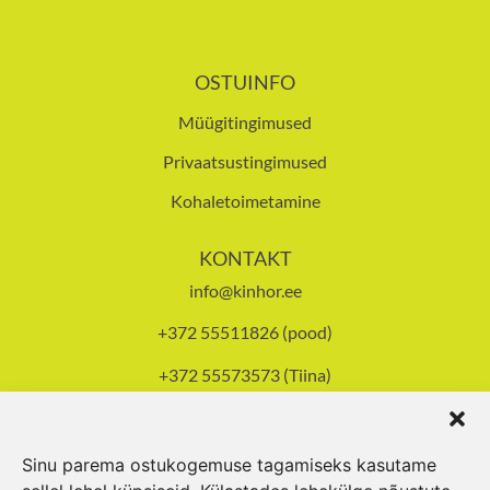
OSTUINFO
Müügitingimused
Privaatsustingimused
Kohaletoimetamine
KONTAKT
info@kinhor.ee
+372 55511826 (pood)
+372 55573573 (Tiina)
Tallinna mnt 93, Pärnu
Avatud E-R 8-17.30,
L 10-14
Sinu parema ostukogemuse tagamiseks kasutame