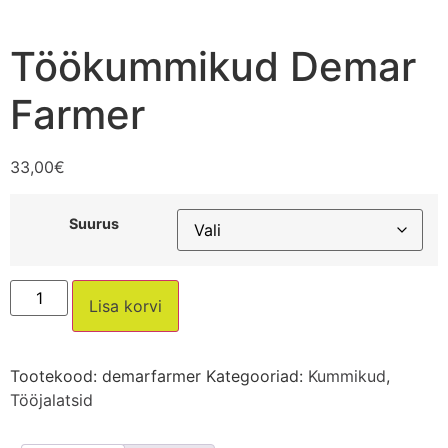
Töökummikud Demar
Farmer
33,00
€
Suurus
Lisa korvi
Tootekood:
demarfarmer
Kategooriad:
Kummikud
,
Tööjalatsid