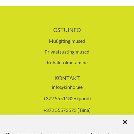
OSTUINFO
Müügitingimused
Privaatsustingimused
Kohaletoimetamine
KONTAKT
info@kinhor.ee
+372 55511826 (pood)
+372 55573573 (Tiina)
Tallinna mnt 93, Pärnu
Avatud E-R 8-17.30,
L 10-14