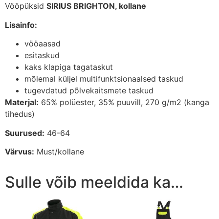
Vööpüksid
SIRIUS BRIGHTON, kollane
Lisainfo:
vööaasad
esitaskud
kaks klapiga tagataskut
mõlemal küljel multifunktsionaalsed taskud
tugevdatud põlvekaitsmete taskud
Materjal:
65% polüester, 35% puuvill, 270 g/m2 (kanga
tihedus)
Suurused:
46-64
Värvus:
Must/kollane
Sulle võib meeldida ka…