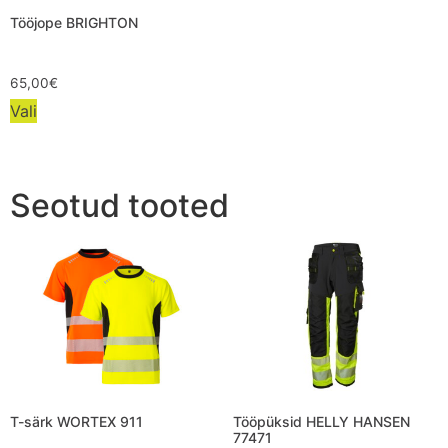
Tööjope BRIGHTON
65,00
€
Vali
Seotud tooted
T-särk WORTEX 911
Tööpüksid HELLY HANSEN
77471