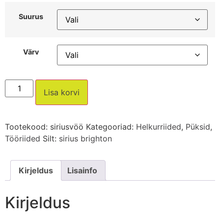
Suurus
Värv
Lisa korvi
Tootekood:
siriusvöö
Kategooriad:
Helkurriided
,
Püksid
,
Tööriided
Silt:
sirius brighton
Kirjeldus
Lisainfo
Kirjeldus