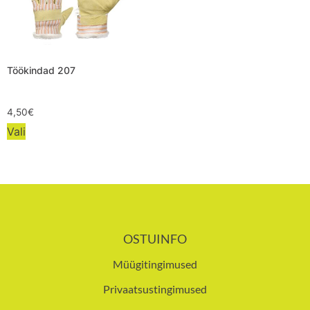
Töökindad 207
4,50
€
Vali
OSTUINFO
Müügitingimused
Privaatsustingimused