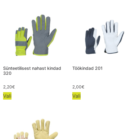
Sünteetilisest nahast kindad
Töökindad 201
320
2,20
€
2,00
€
Vali
Vali