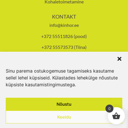
Kohaletoimetamine
KONTAKT
info@kinhor.ee
+372 55511826 (pood)
+372 55573573 (Tiina)
Tallinna mnt 93, Pärnu
Avatud E-R 8-17.30,
L 10-14
Sinu parema ostukogemuse tagamiseks kasutame
sellel lehel küpsiseid. Külastades lehekülge nõustute
küpsiste kasutamistingimustega.
© 2024 Kinhor OÜ
Nõustu
0
Keeldu