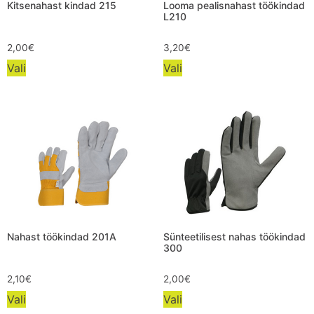
Kitsenahast kindad 215
Looma pealisnahast töökindad
L210
2,00
€
3,20
€
Vali
Vali
Nahast töökindad 201A
Sünteetilisest nahas töökindad
300
2,10
€
2,00
€
Vali
Vali