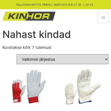
TALLINNA MNT 93, PÄRNU, AVATUD E-R 8-17.30 L 10-14
Nahast kindad
Kuvatakse kõik 7 tulemust