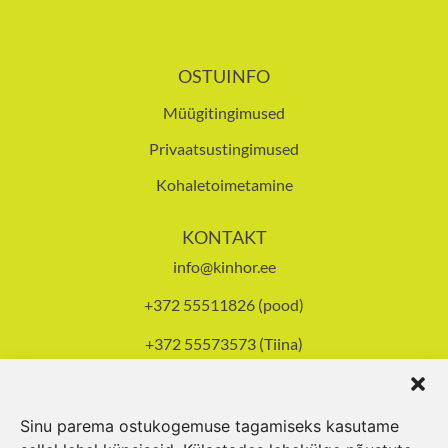
OSTUINFO
Müügitingimused
Privaatsustingimused
Kohaletoimetamine
KONTAKT
info@kinhor.ee
+372 55511826 (pood)
+372 55573573 (Tiina)
Tallinna mnt 93, Pärnu
Avatud E-R 8-17.30,
L 10-14
Sinu parema ostukogemuse tagamiseks kasutame