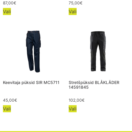
87,00
€
75,00
€
Vali
Vali
Keevitaja püksid SIR MC5711
Stretšpüksid BLÅKLÄDER
14591845
45,00
€
102,00
€
Vali
Vali