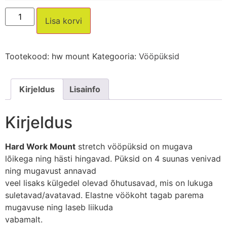
Lisa korvi
Tootekood:
hw mount
Kategooria:
Vööpüksid
Kirjeldus
Lisainfo
Kirjeldus
Hard Work Mount
stretch vööpüksid on mugava
lõikega ning hästi hingavad. Püksid on 4 suunas venivad
ning mugavust annavad
veel lisaks külgedel olevad õhutusavad, mis on lukuga
suletavad/avatavad. Elastne vöökoht tagab parema
mugavuse ning laseb liikuda
vabamalt.