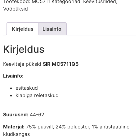
Tootekood:
MC5711
Kategooriad:
Keevitusriided
,
Vööpüksid
Kirjeldus
Lisainfo
Kirjeldus
Keevitaja püksid
SIR MC5711Q5
Lisainfo:
esitaskud
klapiga reietaskud
Suurused:
44-62
Materjal:
75% puuvill, 24% polüester, 1% antistaatiline
kiudkangas