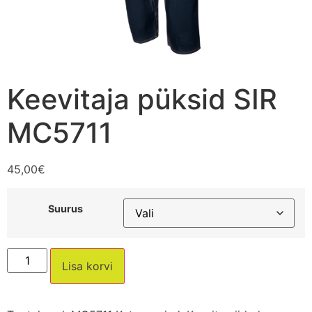
Keevitaja püksid SIR
MC5711
45,00
€
Suurus
Lisa korvi