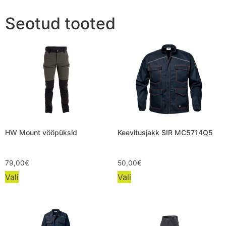
Seotud tooted
HW Mount vööpüksid
Keevitusjakk SIR MC5714Q5
79,00
€
50,00
€
Vali
Vali