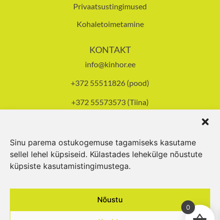
Privaatsustingimused
Kohaletoimetamine
KONTAKT
info@kinhor.ee
+372 55511826 (pood)
+372 55573573 (Tiina)
Tallinna mnt 93, Pärnu
Avatud E-R 8-17.30,
L 10-14
Sinu parema ostukogemuse tagamiseks kasutame
sellel lehel küpsiseid. Külastades lehekülge nõustute
küpsiste kasutamistingimustega.
© 2024 Kinhor OÜ
Nõustu
0